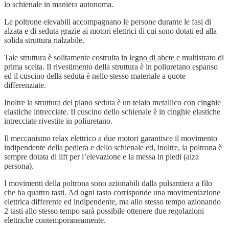
lo schienale in maniera autonoma.
Le poltrone elevabili accompagnano le persone durante le fasi di
alzata e di seduta grazie ai motori elettrici di cui sono dotati ed alla
solida struttura rialzabile.
Tale struttura è solitamente costruita in
legno di abete
e multistrato di
prima scelta. Il rivestimento della struttura è in poliuretano espanso
ed il cuscino della seduta è nello stesso materiale a quote
differenziate.
Inoltre la struttura del piano seduta è un telaio metallico con cinghie
elastiche intrecciate. Il cuscino dello schienale è in cinghie elastiche
intrecciate rivestite in poliuretano.
Il meccanismo relax elettrico a due motori garantisce il movimento
indipendente della pediera e dello schienale ed, inoltre, la poltrona è
sempre dotata di lift per l’elevazione e la messa in piedi (alza
persona).
I movimenti della poltrona sono azionabili dalla pulsantiera a filo
che ha quattro tasti. Ad ogni tasto corrisponde una movimentazione
elettrica differente ed indipendente, ma allo stesso tempo azionando
2 tasti allo stesso tempo sarà possibile ottenere due regolazioni
elettriche contemporaneamente.