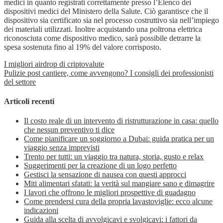
medici in quanto registrati correttamente presso l’Elenco dei
dispositivi medici del Ministero della Salute. Ciò garantisce che il
dispositivo sia certificato sia nel processo costruttivo sia nell’impiego
dei materiali utilizzati. Inoltre acquistando una poltrona elettrica
riconosciuta come dispositivo medico, sarà possibile detrarre la
spesa sostenuta fino al 19% del valore corrisposto.
I migliori airdrop di criptovalute
Pulizie post cantiere, come avvengono? I consigli dei professionisti
del settore
Articoli recenti
Il costo reale di un intervento di ristrutturazione in casa: quello
che nessun preventivo ti dice
Come pianificare un soggiorno a Dubai: guida pratica per un
viaggio senza imprevisti
Trento per tutti: un viaggio tra natura, storia, gusto e relax
Suggerimenti per la creazione di un logo perfetto
Gestisci la sensazione di nausea con questi approcci
Miti alimentari sfatati: la verità sul mangiare sano e dimagrire
I lavori che offrono le migliori prospettive di guadagno
Come prendersi cura della propria lavastoviglie: ecco alcune
indicazioni
Guida alla scelta di avvolgicavi e svolgicavi: i fattori da