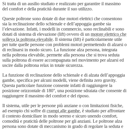
Si tratta di un ausilio studiato e realizzato per garantire il massimo
del comfort e della praticità durante il suo utilizzo.
Queste poltrone sono dotate di due motori elettrici che consentono
sia la reclinazione dello schienale e dell’appoggia gambe sia
l’elevazione. Infatti, i modelli in commercio, sono reclinabili e sono
dotati di sistema di elevazione (lift) ovvero di un
motore elettrico che
solleva la poltrona elevabile
. Il sistema (lift) è particolarmente utile
per tutte quelle persone con problemi motori permettendo di alzarsi o
di reclinarsi in modo sicuro. La funzione alza persona, integrata
nella poltrona elevabile, permette alla persona che si trova seduta
sulla poltrona di essere accompagnata nel movimento per alzarsi ed
uscire dalla poltrona relax in totale sicurezza.
La funzione di reclinazione dello schienale e di alzata dell’appoggia
gambe, specifica per alcuni modelli, viene definita zero gravity.
Questa particolare funzione consente infatti di raggiungere la
posizione orizzontale di 180°, una posizione sdraiata che consente di
raggiungere il massimo del comfort e del riposo.
Il sistema, utile per le persone più anziane o con limitazioni fisiche,
ad esempio chi soffre di
crampi alle gambe
, è studiato per affrontare
il contesto domiciliare in modo sereno e sicuro unendo comfort,
comodità e praticità delle poltrone per gli anziani. Le poltrone alza
persona sono dotate di meccanismo in grado di regolare la seduta e