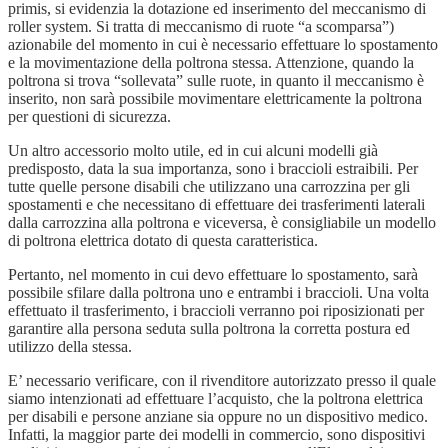
primis, si evidenzia la dotazione ed inserimento del meccanismo di
roller system. Si tratta di meccanismo di ruote “a scomparsa”)
azionabile del momento in cui è necessario effettuare lo spostamento
e la movimentazione della poltrona stessa. Attenzione, quando la
poltrona si trova “sollevata” sulle ruote, in quanto il meccanismo è
inserito, non sarà possibile movimentare elettricamente la poltrona
per questioni di sicurezza.
Un altro accessorio molto utile, ed in cui alcuni modelli già
predisposto, data la sua importanza, sono i braccioli estraibili. Per
tutte quelle persone disabili che utilizzano una carrozzina per gli
spostamenti e che necessitano di effettuare dei trasferimenti laterali
dalla carrozzina alla poltrona e viceversa, è consigliabile un modello
di poltrona elettrica dotato di questa caratteristica.
Pertanto, nel momento in cui devo effettuare lo spostamento, sarà
possibile sfilare dalla poltrona uno e entrambi i braccioli. Una volta
effettuato il trasferimento, i braccioli verranno poi riposizionati per
garantire alla persona seduta sulla poltrona la corretta postura ed
utilizzo della stessa.
E’ necessario verificare, con il rivenditore autorizzato presso il quale
siamo intenzionati ad effettuare l’acquisto, che la poltrona elettrica
per disabili e persone anziane sia oppure no un dispositivo medico.
Infatti, la maggior parte dei modelli in commercio, sono dispositivi