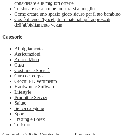
considerare e le migliori offerte
Traslocare casa: come prepararsi al meglio
Come creare uno spazio gioco sicuro per il tuo bambino
Cos’è il tencel/lyocell, tra i materiali più apprezzati
dell’abbigliamento vegan
Categorie
Abbigliamento
Assicurazioni
Auto e Moto
Casa
Costume e Società
Cura del corpo
Giochi e Divertimento
Hardware e Software
Lifestyle
Prodotti e Servizi
Salute
Senza categoria
Sport
Trading e Forex
Turismo
Copyright © 2026. Created by
Meks
. Powered by
WordPress
.