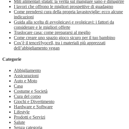
Miti alimentari sfatati: la verità sul mangiare sano e dimagrire
I lavori che offrono le migliori prospettive di guadagno
Come prendersi cura della propria lavastoviglie: ecco alcune
indicazioni
Guida alla scelta di avvolgicavi e svolgicavi: i fattori da
considerare e le migliori offerte
Traslocare casa: come prepararsi al meglio
Come creare uno spazio gioco sicuro per il tuo bambino
Cos’è il tencel/lyocell, tra i materiali più apprezzati
dell’abbigliamento vegan
Categorie
Abbigliamento
Assicurazioni
Auto e Moto
Casa
Costume e Società
Cura del corpo
Giochi e Divertimento
Hardware e Software
Lifestyle
Prodotti e Servizi
Salute
Senza categoria