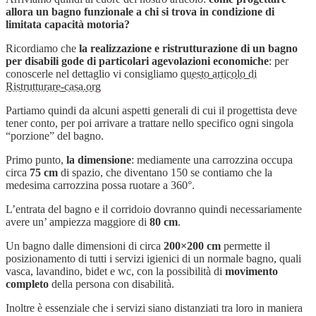
allora un bagno funzionale a chi si trova in condizione di
limitata capacità motoria?
Ricordiamo che
la realizzazione e ristrutturazione di un bagno
per disabili gode di particolari agevolazioni economiche
: per
conoscerle nel dettaglio vi consigliamo
questo articolo di
Ristrutturare-casa.org
Partiamo quindi da alcuni aspetti generali di cui il progettista deve
tener conto, per poi arrivare a trattare nello specifico ogni singola
“porzione” del bagno.
Primo punto,
la dimensione
: mediamente una carrozzina occupa
circa
75 cm
di spazio, che diventano 150 se contiamo che la
medesima carrozzina possa ruotare a 360°.
L’entrata del bagno e il corridoio dovranno quindi necessariamente
avere un’ ampiezza maggiore di
80 cm
.
Un bagno dalle dimensioni di circa
200×200 cm
permette il
posizionamento di tutti i servizi igienici di un normale bagno, quali
vasca, lavandino, bidet e wc, con la possibilità di
movimento
completo
della persona con disabilità.
Inoltre è essenziale che i servizi siano distanziati tra loro in maniera