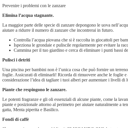
Prevenire i problemi con le zanzare
Elimina l’acqua stagnante.
La maggior parte delle specie di zanzare depongono le uova nell’acqua
aiutare a ridurre il numero di zanzare che incontrerai in futuro.
Controlla l’acqua piovana che si è raccolta in giocattoli per bamb
Ispeziona le grondaie e puliscile regolarmente per evitare la rac
Cammina per il tuo giardino e cerca di eliminare i punti bassi d
Pulisci i detriti
Una piscina per bambini non è l’unica cosa che può fornire un terreno
foglie. Assicurati di eliminarli! Ricorda di rimuovere anche le foglie e
considerazione l’idea di tagliare i tuoi alberi per aumentare i livelli di
Piante che respingono le zanzare.
Le potenti fragranze e gli oli essenziali di alcune piante, come la lava
piante e posizionale attorno al perimetro per aiutare naturalmente a t
gatta, Menta piperita e Basilico.
Fondi di caffè