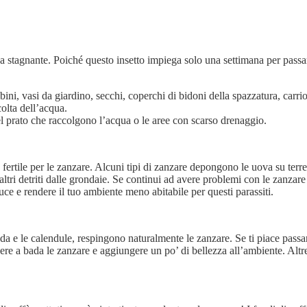
 stagnante. Poiché questo insetto impiega solo una settimana per passa
ini, vasi da giardino, secchi, coperchi di bidoni della spazzatura, carrio
colta dell’acqua.
el prato che raccolgono l’acqua o le aree con scarso drenaggio.
 fertile per le zanzare. Alcuni tipi di zanzare depongono le uova su te
 altri detriti dalle grondaie. Se continui ad avere problemi con le zanzar
 luce e rendere il tuo ambiente meno abitabile per questi parassiti.
nda e le calendule, respingono naturalmente le zanzare. Se ti piace passar
enere a bada le zanzare e aggiungere un po’ di bellezza all’ambiente. Al