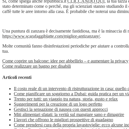
Sì, come spiega anche repubblica.it
CLICCANDO QUI
, la tua tazza
stato determinato come o perché, ma gli scienziati stanno studiando il c
caffè tutte le aree intorno alla casa. È probabile che noterai una dimi
Una puntura di zanzara è decisamente fastidiosa, ma è la minaccia di ma
https://www.scarafaggiblatte.com/miglior-antizanzare/
.
Molte comunità fanno disinfestazioni periodiche per aiutare a controlla
tua.
Come coprire un balcone: idee per abbellirlo – e aumentare la privacy
Come realizzare un bagno per disabili
Articoli recenti
Il costo reale di un intervento di ristrutturazione in casa: quello
Come pianificare un soggiorno a Dubai: guida pratica per un vi
Trento per tutti: un viaggio tra natura, storia, gusto e relax
Suggerimenti per la creazione di un logo perfetto
Gestisci la sensazione di nausea con questi approcci
Miti alimentari sfatati: la verità sul mangiare sano e dimagrire
I lavori che offrono le migliori prospettive di guadagno
Come prendersi cura della propria lavastoviglie: ecco alcune in