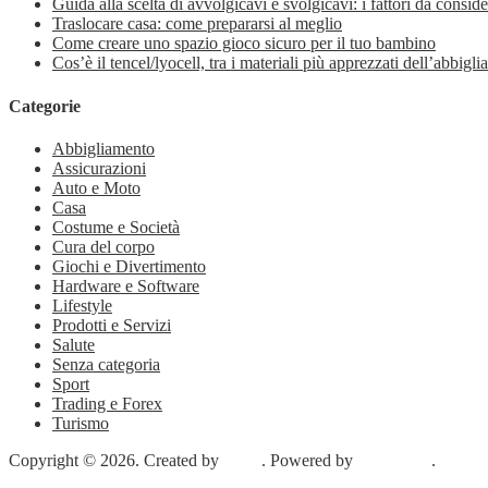
Guida alla scelta di avvolgicavi e svolgicavi: i fattori da conside
Traslocare casa: come prepararsi al meglio
Come creare uno spazio gioco sicuro per il tuo bambino
Cos’è il tencel/lyocell, tra i materiali più apprezzati dell’abbig
Categorie
Abbigliamento
Assicurazioni
Auto e Moto
Casa
Costume e Società
Cura del corpo
Giochi e Divertimento
Hardware e Software
Lifestyle
Prodotti e Servizi
Salute
Senza categoria
Sport
Trading e Forex
Turismo
Copyright © 2026. Created by
Meks
. Powered by
WordPress
.