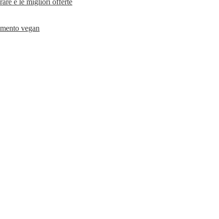
rare e le migliori offerte
liamento vegan