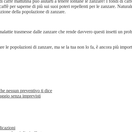
 di caffè mattutina può aiutarti a tenere lontane le zanzare! I fondi di c
affè per saperne di più sui suoi poteri repellenti per le zanzare. Natura
nuzione della popolazione di zanzare.
lattie trasmesse dalle zanzare che rende davvero questi insetti un proble
re le popolazioni di zanzare, ma se la tua non lo fa, è ancora più impor
 che nessun preventivo ti dice
aggio senza imprevisti
dicazioni