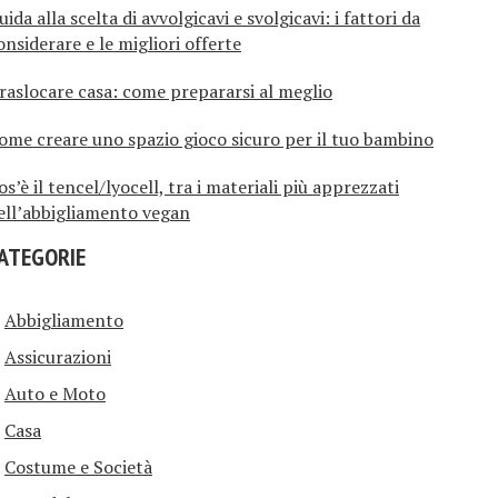
uida alla scelta di avvolgicavi e svolgicavi: i fattori da
onsiderare e le migliori offerte
raslocare casa: come prepararsi al meglio
ome creare uno spazio gioco sicuro per il tuo bambino
os’è il tencel/lyocell, tra i materiali più apprezzati
ell’abbigliamento vegan
ATEGORIE
Abbigliamento
Assicurazioni
Auto e Moto
Casa
Costume e Società