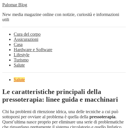
Palomar Blog
New media magazine online con notizie, curiosità e informazioni
utili
Cura del corpo
Assicurazioni
Casa
Hardware e Software
Lifestyle
Turismo
Salute
Salute
Le caratteristiche principali della
pressoterapia: linee guida e macchinari
Chi ha problemi di ritenzione idrica, una delle tecniche a cui può
sottoporsi per ovviare al problema è quella della
pressoterapia
.
Quest’ultima nasce proprio per eliminare una serie di problematiche
che riguardano prettamente il sistema circolatorio e quello linfatico.