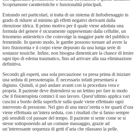
Scopriamone caratteristiche e funzionalità principali.
Entrando nei particolari, si tratta di un sistema di linfodrenaggio in
grado di ridurre al minimo gli effetti negativi derivanti dalla
ritenzione idrica. Il primo motivo per il quale viene adottata una
formula del genere è sicuramente rappresentato dalla cellulite, un
fenomeno antiestetico che coinvolge la maggior parte del pubblico
femminile. In questo modo, le gambe possono tornare ad avere la
loro fisionomia e il corpo viene depurato da una lunga serie di
sostanze tossiche. Infine, non bisogna dimenticare la chance di lenire
ogni tipo di edema traumatico, fino ad arrivare alla sua eliminazione
definitiva.
Secondo gli esperti, una sola precauzione va presa prima di iniziare
una seduta di pressoterapia. È necessario infatti presentarsi a
digiuno. Quindi, si può andare avanti con la procedura vera e
propria. Il paziente deve distendersi su un lettino per fare in modo
che il fisioterapista cominci il suo lavoro. Quest’ultimo applica vari
cuscini a bordo della superficie sulla quale viene effettuato ogni
intervento di pressione. Nel giro di una mezz’oretta o tre quarti d’ora
viene effettuata un’intera seduta, con i risultati che si fanno sempre
più sensibili col passare del tempo. Il paziente si sente come se si
stesse sottoponendo ad un comune massaggio, grazie ad
un’interessante sequenza di getti d’aria che rilassano la pelle.