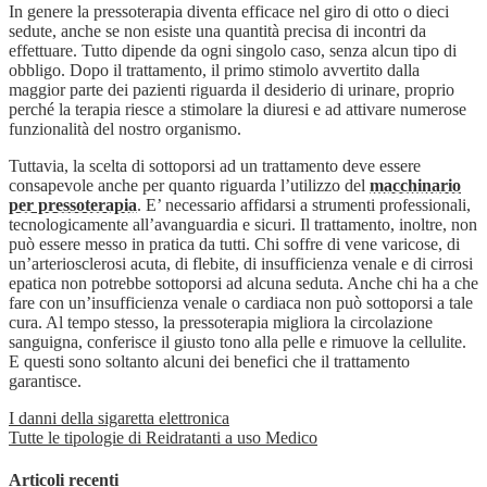
In genere la pressoterapia diventa efficace nel giro di otto o dieci
sedute, anche se non esiste una quantità precisa di incontri da
effettuare. Tutto dipende da ogni singolo caso, senza alcun tipo di
obbligo. Dopo il trattamento, il primo stimolo avvertito dalla
maggior parte dei pazienti riguarda il desiderio di urinare, proprio
perché la terapia riesce a stimolare la diuresi e ad attivare numerose
funzionalità del nostro organismo.
Tuttavia, la scelta di sottoporsi ad un trattamento deve essere
consapevole anche per quanto riguarda l’utilizzo del
macchinario
per pressoterapia
. E’ necessario affidarsi a strumenti professionali,
tecnologicamente all’avanguardia e sicuri. Il trattamento, inoltre, non
può essere messo in pratica da tutti. Chi soffre di vene varicose, di
un’arteriosclerosi acuta, di flebite, di insufficienza venale e di cirrosi
epatica non potrebbe sottoporsi ad alcuna seduta. Anche chi ha a che
fare con un’insufficienza venale o cardiaca non può sottoporsi a tale
cura. Al tempo stesso, la pressoterapia migliora la circolazione
sanguigna, conferisce il giusto tono alla pelle e rimuove la cellulite.
E questi sono soltanto alcuni dei benefici che il trattamento
garantisce.
I danni della sigaretta elettronica
Tutte le tipologie di Reidratanti a uso Medico
Articoli recenti