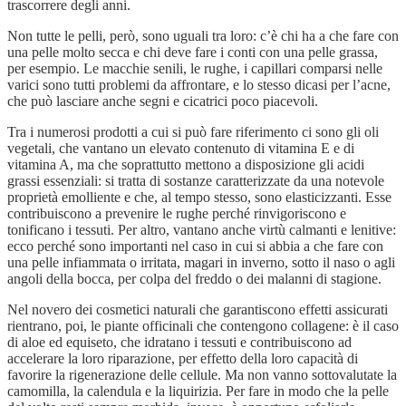
trascorrere degli anni.
Non tutte le pelli, però, sono uguali tra loro: c’è chi ha a che fare con
una pelle molto secca e chi deve fare i conti con una pelle grassa,
per esempio. Le macchie senili, le rughe, i capillari comparsi nelle
varici sono tutti problemi da affrontare, e lo stesso dicasi per l’acne,
che può lasciare anche segni e cicatrici poco piacevoli.
Tra i numerosi prodotti a cui si può fare riferimento ci sono gli oli
vegetali, che vantano un elevato contenuto di vitamina E e di
vitamina A, ma che soprattutto mettono a disposizione gli acidi
grassi essenziali: si tratta di sostanze caratterizzate da una notevole
proprietà emolliente e che, al tempo stesso, sono elasticizzanti. Esse
contribuiscono a prevenire le rughe perché rinvigoriscono e
tonificano i tessuti. Per altro, vantano anche virtù calmanti e lenitive:
ecco perché sono importanti nel caso in cui si abbia a che fare con
una pelle infiammata o irritata, magari in inverno, sotto il naso o agli
angoli della bocca, per colpa del freddo o dei malanni di stagione.
Nel novero dei cosmetici naturali che garantiscono effetti assicurati
rientrano, poi, le piante officinali che contengono collagene: è il caso
di aloe ed equiseto, che idratano i tessuti e contribuiscono ad
accelerare la loro riparazione, per effetto della loro capacità di
favorire la rigenerazione delle cellule. Ma non vanno sottovalutate la
camomilla, la calendula e la liquirizia. Per fare in modo che la pelle