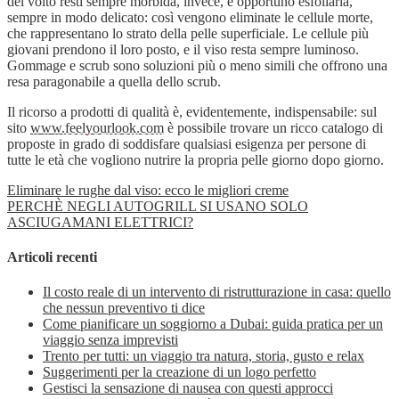
del volto resti sempre morbida, invece, è opportuno esfoliarla,
sempre in modo delicato: così vengono eliminate le cellule morte,
che rappresentano lo strato della pelle superficiale. Le cellule più
giovani prendono il loro posto, e il viso resta sempre luminoso.
Gommage e scrub sono soluzioni più o meno simili che offrono una
resa paragonabile a quella dello scrub.
Il ricorso a prodotti di qualità è, evidentemente, indispensabile: sul
sito
www.feelyourlook.com
è possibile trovare un ricco catalogo di
proposte in grado di soddisfare qualsiasi esigenza per persone di
tutte le età che vogliono nutrire la propria pelle giorno dopo giorno.
Eliminare le rughe dal viso: ecco le migliori creme
PERCHÈ NEGLI AUTOGRILL SI USANO SOLO
ASCIUGAMANI ELETTRICI?
Articoli recenti
Il costo reale di un intervento di ristrutturazione in casa: quello
che nessun preventivo ti dice
Come pianificare un soggiorno a Dubai: guida pratica per un
viaggio senza imprevisti
Trento per tutti: un viaggio tra natura, storia, gusto e relax
Suggerimenti per la creazione di un logo perfetto
Gestisci la sensazione di nausea con questi approcci