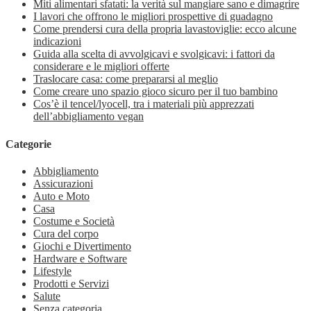
Miti alimentari sfatati: la verità sul mangiare sano e dimagrire
I lavori che offrono le migliori prospettive di guadagno
Come prendersi cura della propria lavastoviglie: ecco alcune
indicazioni
Guida alla scelta di avvolgicavi e svolgicavi: i fattori da
considerare e le migliori offerte
Traslocare casa: come prepararsi al meglio
Come creare uno spazio gioco sicuro per il tuo bambino
Cos’è il tencel/lyocell, tra i materiali più apprezzati
dell’abbigliamento vegan
Categorie
Abbigliamento
Assicurazioni
Auto e Moto
Casa
Costume e Società
Cura del corpo
Giochi e Divertimento
Hardware e Software
Lifestyle
Prodotti e Servizi
Salute
Senza categoria