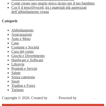
Come creare uno spazio gioco sicuro per il tuo bambino
Cos’è il tencel/lyocell, tra i materiali più apprezzati
dell’abbigliamento vegan
Categorie
Abbigliamento
Assicurazioni
Auto e Moto
Casa
Costume e Società
Cura del corpo
Giochi e Divertimento
Hardware e Software
Lifestyle
Prodotti e Servizi
Salute
Senza categoria
Sport
Trading e Forex
Turismo
Copyright © 2026. Created by
Meks
. Powered by
WordPress
.
Cura del corpo