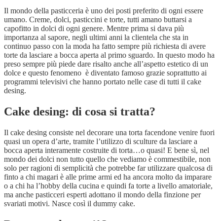
Il mondo della pasticceria è uno dei posti preferito di ogni essere
umano. Creme, dolci, pasticcini e torte, tutti amano buttarsi a
capofitto in dolci di ogni genere. Mentre prima si dava più
importanza al sapore, negli ultimi anni la clientela che sta in
continuo passo con la moda ha fatto sempre più richiesta di avere
torte da lasciare a bocca aperta al primo sguardo. In questo modo ha
preso sempre più piede dare risalto anche all’aspetto estetico di un
dolce e questo fenomeno è diventato famoso grazie soprattutto ai
programmi televisivi che hanno portato nelle case di tutti il cake
desing.
Cake desing: di cosa si tratta?
Il cake desing consiste nel decorare una torta facendone venire fuori
quasi un opera d’arte, tramite l’utilizzo di sculture da lasciare a
bocca aperta interamente costruite di torta…o quasi! E bene sì, nel
mondo dei dolci non tutto quello che vediamo è commestibile, non
solo per ragioni di semplicità che potrebbe far utilizzare qualcosa di
finto a chi magari è alle prime armi ed ha ancora molto da imparare
o a chi ha l’hobby della cucina e quindi fa torte a livello amatoriale,
ma anche pasticceri esperti adottano il mondo della finzione per
svariati motivi. Nasce così il dummy cake.