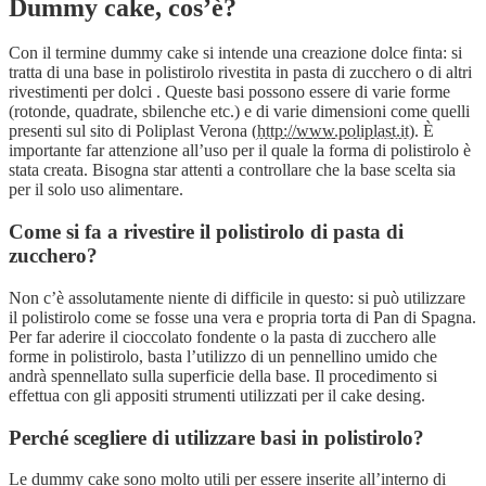
Dummy cake, cos’è?
Con il termine dummy cake si intende una creazione dolce finta: si
tratta di una base in polistirolo rivestita in pasta di zucchero o di altri
rivestimenti per dolci . Queste basi possono essere di varie forme
(rotonde, quadrate, sbilenche etc.) e di varie dimensioni come quelli
presenti sul sito di Poliplast Verona (
http://www.poliplast.it
). È
importante far attenzione all’uso per il quale la forma di polistirolo è
stata creata. Bisogna star attenti a controllare che la base scelta sia
per il solo uso alimentare.
Come si fa a rivestire il polistirolo di pasta di
zucchero?
Non c’è assolutamente niente di difficile in questo: si può utilizzare
il polistirolo come se fosse una vera e propria torta di Pan di Spagna.
Per far aderire il cioccolato fondente o la pasta di zucchero alle
forme in polistirolo, basta l’utilizzo di un pennellino umido che
andrà spennellato sulla superficie della base. Il procedimento si
effettua con gli appositi strumenti utilizzati per il cake desing.
Perché scegliere di utilizzare basi in polistirolo?
Le dummy cake sono molto utili per essere inserite all’interno di