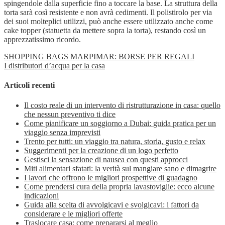
spingendole dalla superficie fino a toccare la base. La struttura della
torta sarà così resistente e non avrà cedimenti. Il polistirolo per via
dei suoi molteplici utilizzi, può anche essere utilizzato anche come
cake topper (statuetta da mettere sopra la torta), restando così un
apprezzatissimo ricordo.
SHOPPING BAGS MARPIMAR: BORSE PER REGALI
I distributori d’acqua per la casa
Articoli recenti
Il costo reale di un intervento di ristrutturazione in casa: quello
che nessun preventivo ti dice
Come pianificare un soggiorno a Dubai: guida pratica per un
viaggio senza imprevisti
Trento per tutti: un viaggio tra natura, storia, gusto e relax
Suggerimenti per la creazione di un logo perfetto
Gestisci la sensazione di nausea con questi approcci
Miti alimentari sfatati: la verità sul mangiare sano e dimagrire
I lavori che offrono le migliori prospettive di guadagno
Come prendersi cura della propria lavastoviglie: ecco alcune
indicazioni
Guida alla scelta di avvolgicavi e svolgicavi: i fattori da
considerare e le migliori offerte
Traslocare casa: come prepararsi al meglio