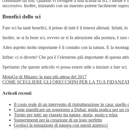
continuare da soli. Quando vi rivolgete a una scuola di sci, l’ideale è
successivo. Inoltre, iniziando con un maestro potrete facilmente superar
Benefici dello sci
Fare sci ha tanti benefici, il primo di tutti è il tenersi allenati. Infatti
Inoltre, se si fa bene sci, ovvero se si fa attenzione alla postura, è uno 
Altro aspetto molto importante è il contatto con la natura. E la montagn
Infine: ci si diverte! Che poi è l’elemento più importante di questa attiv
Speriamo che questo articolo vi possa essere utile a iniziare a fare sci.
MotoGp di Misano: la gara più attesa del 2017
COME SCEGLIERE GLI ORECCHINI PER LA TUA FIDANZA
Articoli recenti
Il costo reale di un intervento di ristrutturazione in casa: quello
Come pianificare un soggiorno a Dubai: guida pratica per un vi
Trento per tutti: un viaggio tra natura, storia, gusto e relax
Suggerimenti per la creazione di un logo perfetto
Gestisci la sensazione di nausea con questi approcci