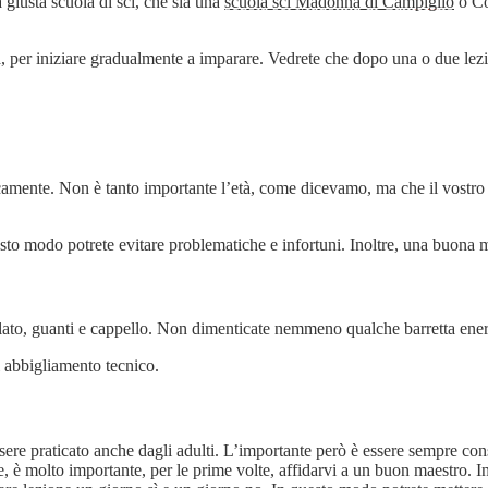
 giusta scuola di sci, che sia una
scuola sci Madonna di Campiglio
o Co
 per iniziare gradualmente a imparare. Vedrete che dopo una o due lezion
fisicamente. Non è tanto importante l’età, come dicevamo, ma che il vostr
uesto modo potrete evitare problematiche e infortuni. Inoltre, una buona m
tillato, guanti e cappello. Non dimenticate nemmeno qualche barretta ene
i abbigliamento tecnico.
ere praticato anche dagli adulti. L’importante però è essere sempre consc
re, è molto importante, per le prime volte, affidarvi a un buon maestro. In