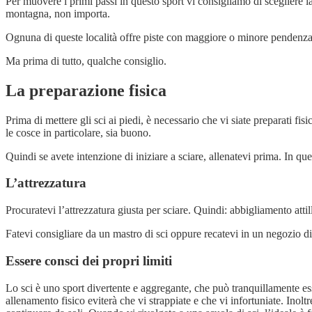
Per muovere i primi passi in questo sport vi consigliamo di scegliere la
montagna, non importa.
Ognuna di queste località offre piste con maggiore o minore pendenza,
Ma prima di tutto, qualche consiglio.
La preparazione fisica
Prima di mettere gli sci ai piedi, è necessario che vi siate preparati 
le cosce in particolare, sia buono.
Quindi se avete intenzione di iniziare a sciare, allenatevi prima. In q
L’attrezzatura
Procuratevi l’attrezzatura giusta per sciare. Quindi: abbigliamento at
Fatevi consigliare da un mastro di sci oppure recatevi in un negozio d
Essere consci dei propri limiti
Lo sci è uno sport divertente e aggregante, che può tranquillamente ess
allenamento fisico eviterà che vi strappiate e che vi infortuniate. Inolt