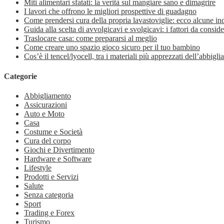
Miti alimentari sfatati: la verità sul mangiare sano e dimagrire
I lavori che offrono le migliori prospettive di guadagno
Come prendersi cura della propria lavastoviglie: ecco alcune in
Guida alla scelta di avvolgicavi e svolgicavi: i fattori da conside
Traslocare casa: come prepararsi al meglio
Come creare uno spazio gioco sicuro per il tuo bambino
Cos’è il tencel/lyocell, tra i materiali più apprezzati dell’abbig
Categorie
Abbigliamento
Assicurazioni
Auto e Moto
Casa
Costume e Società
Cura del corpo
Giochi e Divertimento
Hardware e Software
Lifestyle
Prodotti e Servizi
Salute
Senza categoria
Sport
Trading e Forex
Turismo