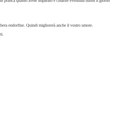
in pratica quanto avete imparato e chiarire eventuali dubbi il giorno
ort, libera endorfine. Quindi migliorerà anche il vostro umore.
ti.