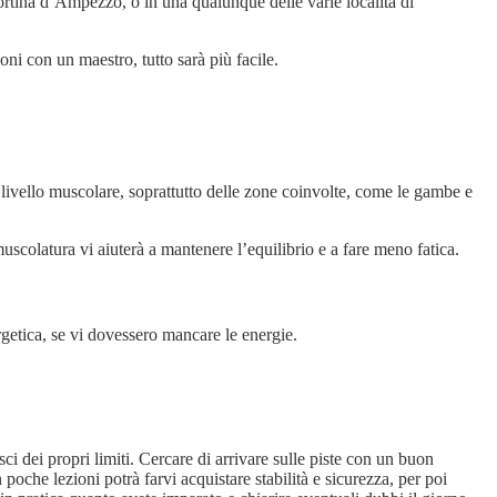
rtina d’Ampezzo, o in una qualunque delle varie località di
i con un maestro, tutto sarà più facile.
o livello muscolare, soprattutto delle zone coinvolte, come le gambe e
uscolatura vi aiuterà a mantenere l’equilibrio e a fare meno fatica.
rgetica, se vi dovessero mancare le energie.
i dei propri limiti. Cercare di arrivare sulle piste con un buon
 poche lezioni potrà farvi acquistare stabilità e sicurezza, per poi