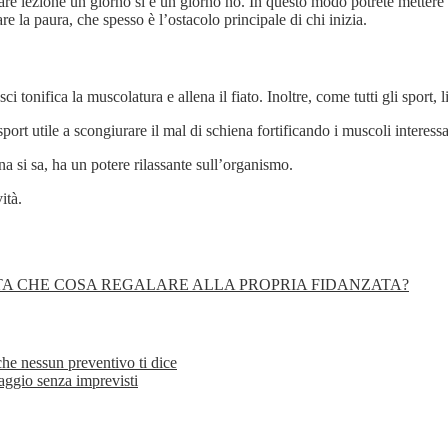
 fare lezione un giorno sì e un giorno no. In questo modo potrete mettere 
e la paura, che spesso è l’ostacolo principale di chi inizia.
, lo sci tonifica la muscolatura e allena il fiato. Inoltre, come tutti gli sp
sport utile a scongiurare il mal di schiena fortificando i muscoli interessa
a si sa, ha un potere rilassante sull’organismo.
ità.
TA CHE COSA REGALARE ALLA PROPRIA FIDANZATA?
 che nessun preventivo ti dice
aggio senza imprevisti