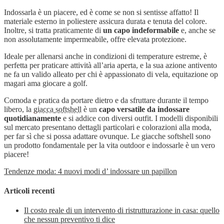
Indossarla è un piacere, ed è come se non si sentisse affatto! Il
materiale esterno in poliestere assicura durata e tenuta del colore.
Inoltre, si tratta praticamente di
un capo indeformabile
e, anche se
non assolutamente impermeabile, offre elevata protezione.
Ideale per allenarsi anche in condizioni di temperature estreme, è
perfetta per praticare attività all’aria aperta, e la sua azione antivento
ne fa un valido alleato per chi è appassionato di vela, equitazione op
magari ama giocare a golf.
Comoda e pratica da portare dietro e da sfruttare durante il tempo
libero, la
giacca softshell
è un
capo versatile da indossare
quotidianamente
e si addice con diversi outfit. I modelli disponibili
sul mercato presentano dettagli particolari e colorazioni alla moda,
per far sì che si possa adattare ovunque. Le giacche softshell sono
un prodotto fondamentale per la vita outdoor e indossarle è un vero
piacere!
Tendenze moda: 4 nuovi modi d’ indossare un papillon
Articoli recenti
Il costo reale di un intervento di ristrutturazione in casa: quello
che nessun preventivo ti dice