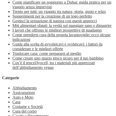
Come pianificare un soggiorno a Dubai: guida pratica per un
viaggio senza imprevisti
Trento per tutti: un viaggio tra natura, storia, gusto e relax
Suggerimenti per la creazione di un logo perfetto
Gestisci la sensazione di nausea con questi approcci
Miti alimentari sfatati: la verità sul mangiare sano e dimagrire
I lavori che offrono le migliori prospettive di guadagno
Come prendersi cura della propria lavastoviglie: ecco alcune
indicazioni
Guida alla scelta di avvolgicavi e svolgicavi: i fattori da
considerare e le migliori offerte
Traslocare casa: come prepararsi al meglio
Come creare uno spazio gioco sicuro per il tuo bambino
Cos’è il tencel/lyocell, tra i materiali più apprezzati
dell’abbigliamento vegan
Categorie
Abbigliamento
Assicurazioni
Auto e Moto
Casa
Costume e Società
Cura del corpo
Giochi e Divertimento