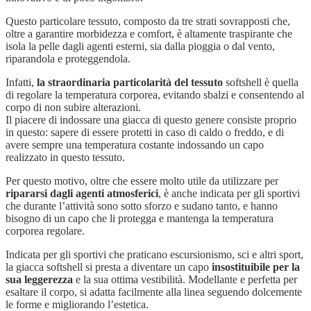
Questo particolare tessuto, composto da tre strati sovrapposti che,
oltre a garantire morbidezza e comfort, è altamente traspirante che
isola la pelle dagli agenti esterni, sia dalla pioggia o dal vento,
riparandola e proteggendola.
Infatti,
la straordinaria particolarità del tessuto
softshell è quella
di regolare la temperatura corporea, evitando sbalzi e consentendo al
corpo di non subire alterazioni.
Il piacere di indossare una giacca di questo genere consiste proprio
in questo: sapere di essere protetti in caso di caldo o freddo, e di
avere sempre una temperatura costante indossando un capo
realizzato in questo tessuto.
Per questo motivo, oltre che essere molto utile da utilizzare per
ripararsi dagli agenti atmosferici
, è anche indicata per gli sportivi
che durante l’attività sono sotto sforzo e sudano tanto, e hanno
bisogno di un capo che li protegga e mantenga la temperatura
corporea regolare.
Indicata per gli sportivi che praticano escursionismo, sci e altri sport,
la giacca softshell si presta a diventare un capo
insostituibile per la
sua leggerezza
e la sua ottima vestibilità. Modellante e perfetta per
esaltare il corpo, si adatta facilmente alla linea seguendo dolcemente
le forme e migliorando l’estetica.