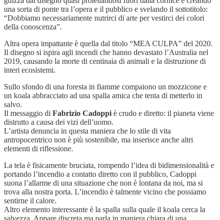
guizza dal disegno quasi proiettandosi fuori dalla cornice e creando
una sorta di ponte tra l’opera e il pubblico e svelando il sottotitolo:
“Dobbiamo necessariamente nutrirci di arte per vestirci dei colori
della conoscenza”.
Altra opera impattante è quella dal titolo “MEA CULPA” del 2020.
Il disegno si ispira agli incendi che hanno devastato l’Australia nel
2019, causando la morte di centinaia di animali e la distruzione di
interi ecosistemi.
Sullo sfondo di una foresta in fiamme compaiono un mozzicone e
un koala abbracciato ad una spalla amica che tenta di metterlo in
salvo.
Il messaggio di
Fabrizio Cadoppi
è crudo e diretto: il pianeta viene
distrutto a causa dei vizi dell’uomo.
L’artista denuncia in questa maniera che lo stile di vita
antropocentrico non è più sostenibile, ma inserisce anche altri
elementi di riflessione.
La tela è fisicamente bruciata, rompendo l’idea di bidimensionalità e
portando l’incendio a contatto diretto con il pubblico, Cadoppi
suona l’allarme di una situazione che non è lontana da noi, ma si
trova alla nostra porta. L’incendio è talmente vicino che possiamo
sentirne il calore.
Altro elemento interessante è la spalla sulla quale il koala cerca la
salvezza. Appare discreta ma parla in maniera chiara di una