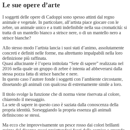
Le sue opere d’arte
I soggetti delle opere di Cadoppi sono spesso attinti dal regno
animale e vegetale. In particolare, all’artista piace giocare con le
zebre, un animale unico e a tratti indefinibile nella sua cromaticità: si
tratta di un mantello bianco a strisce nere, o di un mantello nero a
strisce bianche?
Allo stesso modo l’artista lancia i suoi stati d’animo, assolutamente
concreti e definiti nelle forme, ma altrettanto impalpabili nella loro
definizione più raffinata.
Quasi allucinante è l’opera intitolata “Sete di sapere” realizzata nel
2016 nella quale un gruppo di zebre è intenta ad abbeverarsi dalla
stessa pozza fatta di strisce banche e nere.
In questo caso l’autore fonde i soggetti con l’ambiente circostante,
dissetando gli animali con qualcosa di estremamente simile a loro.
Il titolo svolge la funzione che di norma viene riservata al colore,
chiarendo il messaggio.
La sete di sapere in questo caso è saziata dalla conoscenza della
propria identità. Sorseggiando la propria essenza gli animali
definiscono se stessi.
Ma ecco che improvvisamente un pesce rosso dai colori brillanti