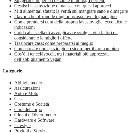
Suggerimenti per la creazione di un logo perfetto
Gestisci la sensazione di nausea con questi approcci
Miti alimentari sfatati: la verità sul mangiare sano e dimagrire
I lavori che offrono le migliori prospettive di guadagno
Come prendersi cura della propria lavastoviglie: ecco alcune
indicazioni
Guida alla scelta di avvolgicavi e svolgicavi: i fattori da
considerare e le migliori offerte
Traslocare casa: come prepararsi al meglio
Come creare uno spazio gioco sicuro per il tuo bambino
Cos’è il tencel/lyocell, tra i materiali più apprezzati
dell’abbigliamento vegan
Categorie
Abbigliamento
Assicurazioni
Auto e Moto
Casa
Costume e Società
Cura del corpo
Giochi e Divertimento
Hardware e Software
Lifestyle
Prodotti e Servizi