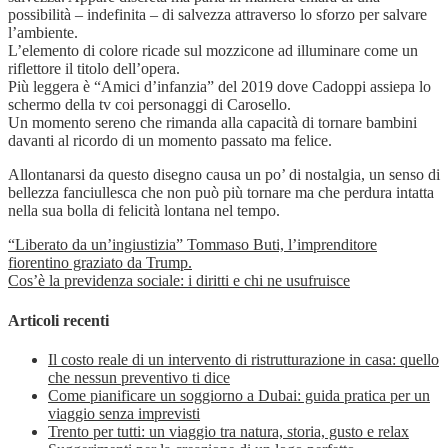
possibilità – indefinita – di salvezza attraverso lo sforzo per salvare
l’ambiente.
L’elemento di colore ricade sul mozzicone ad illuminare come un
riflettore il titolo dell’opera.
Più leggera è “Amici d’infanzia” del 2019 dove Cadoppi assiepa lo
schermo della tv coi personaggi di Carosello.
Un momento sereno che rimanda alla capacità di tornare bambini
davanti al ricordo di un momento passato ma felice.
Allontanarsi da questo disegno causa un po’ di nostalgia, un senso di
bellezza fanciullesca che non può più tornare ma che perdura intatta
nella sua bolla di felicità lontana nel tempo.
“Liberato da un’ingiustizia” Tommaso Buti, l’imprenditore
fiorentino graziato da Trump.
Cos’è la previdenza sociale: i diritti e chi ne usufruisce
Articoli recenti
Il costo reale di un intervento di ristrutturazione in casa: quello
che nessun preventivo ti dice
Come pianificare un soggiorno a Dubai: guida pratica per un
viaggio senza imprevisti
Trento per tutti: un viaggio tra natura, storia, gusto e relax