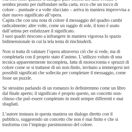
sembra pronto per riaffondare nella carta, ecco che un tocco di
colore – puntuale e a volte sfacciato – arriva in maniera improvvisa a
dare nuovo significato all’opera.
Capita che con una nota di colore il messaggio del quadro cambi
radicalmente; altre volte, come un raggio di sole, il tono è usato
dall’artista per enfatizzare il significato.
I suoi quadri riescono a infrangere in maniera vigorosa lo spazio
bidimensionale in cui la tela tenta di rinchiuderli.
Non si tratta di valutare l’opera attraverso ciò che si vede, ma di
completarla con il proprio stato d’animo. L’utilizzo voluto di una
tecnica apparentemente incompleta, fatta di monocromia e spruzzi di
colore come se si trattasse di un non-finito, invitano a immergersi nei
possibili significati che sollecita per completare il messaggio, come
fosse un puzzle.
Se stessimo parlando di un romanzo lo definiremmo come un libro
dal finale aperto; il significato è proprio questo, un concetto non-
chiuso che può essere completato in modi sempre differenti e mai
sbagliati.
L’autore instaura in questa maniera un dialogo diretto con il
pubblico, suggerendo un concetto che non è mai finito e che si
trasforma con l’impiego parsimonioso del colore.