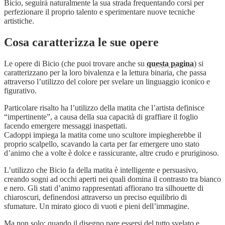
Bicio, seguirà naturalmente la sua strada frequentando corsi per
perfezionare il proprio talento e sperimentare nuove tecniche
artistiche.
Cosa caratterizza le sue opere
Le opere di Bicio (che puoi trovare anche su
questa pagina
) si
caratterizzano per la loro bivalenza e la lettura binaria, che passa
attraverso l’utilizzo del colore per svelare un linguaggio iconico e
figurativo.
Particolare risalto ha l’utilizzo della matita che l’artista definisce
“impertinente”, a causa della sua capacità di graffiare il foglio
facendo emergere messaggi inaspettati.
Cadoppi impiega la matita come uno scultore impiegherebbe il
proprio scalpello, scavando la carta per far emergere uno stato
d’animo che a volte è dolce e rassicurante, altre crudo e pruriginoso.
L’utilizzo che Bicio fa della matita è intelligente e persuasivo,
creando sogni ad occhi aperti nei quali domina il contrasto tra bianco
e nero. Gli stati d’animo rappresentati affiorano tra silhouette di
chiaroscuri, definendosi attraverso un preciso equilibrio di
sfumature. Un mirato gioco di vuoti e pieni dell’immagine.
Ma non solo: quando il disegno pare essersi del tutto svelato e