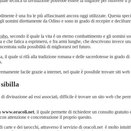
quale tecnica di divinazione potrebbe essere la migliore per risolvere il 
lmente è una fra le più affascinanti ancora oggi utilizzate. Questa specif
li uomini direttamente da Odino e sono in grado di recepire e decifrare la
rabo
, secondo il quale la vita è un eterno combattimento e gli uomini son
a e che fatica a esprimersi, e fra armi lunghe, che descrivono invece un
ncentrata sulla possibilità di migliorarsi nel futuro.
, il quale si rifà alla tradizione romana e delle sacerdotesse in grado di 
o.
tremamente facile grazie a internet, nel quale è possibile trovare siti web
sibilla
i divinazione ad essi associati, difficile è trovare un sito web che perme
 a
www.oracoli.net
, il quale permette di richiedere un consulto gratuito 
on attenzione e concentrazione il proprio quesito.
 carte e dei tarocchi, attraverso il servizio di oracoli.net è molto intui