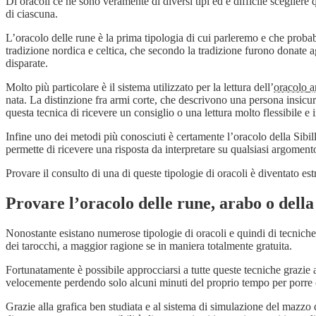
Di oracoli ce ne sono veramente di diversi tipi ed è difficile scegliere 
di ciascuna.
L’oracolo delle rune è la prima tipologia di cui parleremo e che probabi
tradizione nordica e celtica, che secondo la tradizione furono donate ag
disparate.
Molto più particolare è il sistema utilizzato per la lettura dell’
oracolo a
nata. La distinzione fra armi corte, che descrivono una persona insicur
questa tecnica di ricevere un consiglio o una lettura molto flessibile e i
Infine uno dei metodi più conosciuti è certamente l’oracolo della Sibilla
permette di ricevere una risposta da interpretare su qualsiasi argoment
Provare il consulto di una di queste tipologie di oracoli è diventato es
Provare l’oracolo delle rune, arabo o della 
Nonostante esistano numerose tipologie di oracoli e quindi di tecniche d
dei tarocchi, a maggior ragione se in maniera totalmente gratuita.
Fortunatamente è possibile approcciarsi a tutte queste tecniche grazie
velocemente perdendo solo alcuni minuti del proprio tempo per porre c
Grazie alla grafica ben studiata e al sistema di simulazione del mazzo di