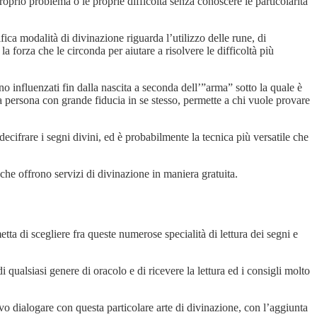
proprio problema o le proprie difficoltà senza conoscere le particolarità
ica modalità di divinazione riguarda l’utilizzo delle rune, di
 forza che le circonda per aiutare a risolvere le difficoltà più
o influenzati fin dalla nascita a seconda dell’”arma” sotto la quale è
a persona con grande fiducia in se stesso, permette a chi vuole provare
decifrare i segni divini, ed è probabilmente la tecnica più versatile che
 che offrono servizi di divinazione in maniera gratuita.
tta di scegliere fra queste numerose specialità di lettura dei segni e
di qualsiasi genere di oracolo e di ricevere la lettura ed i consigli molto
tivo dialogare con questa particolare arte di divinazione, con l’aggiunta