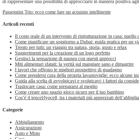
di rappresentare una possibilità di approcciarsi in maniera positiva agl
Passeggini Trio: ecco come fare un acquisto intelligente
Articoli recenti
Il costo reale di un intervento di ristrutturazione in casa: quello
Come pianificare un soggiorno a Dubai: guida pratica per un vi
Trento per tutti: un viaggio tra natura, storia, gusto e relax
Suggerimenti per la creazione di un logo perfetto
Gestisci la sensazione di nausea con questi approcci
Miti alimentari sfatati: la verità sul mangiare sano e dimagrire
I lavori che offrono le migliori prospettive di guadagno
Come prendersi cura della propria lavastoviglie: ecco alcune in
Guida alla scelta di avvolgicavi e svolgicavi: i fattori da conside
Traslocare casa: come prepararsi al meglio
Come creare uno spazio gioco sicuro per il tuo bambino
Cos’è il tencel/lyocell, tra i materiali più apprezzati dell’abbig
Categorie
Abbigliamento
Assicurazioni
Auto e Moto
Casa