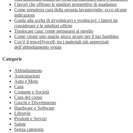
I lavori che offrono le migliori prospettive di guadagno
Come prendersi cura della propria lavastoviglie: ecco alcune
indicazioni
Guida alla scelta di avvolgicavi e svolgicavi: i fattori da
considerare e le migliori offerte
Traslocare casa: come prepararsi al meglio
Come creare uno spazio gioco sicuro per il tuo bambino
Cos’è il tencel/lyocell, tra i materiali più apprezzati
dell’abbigliamento vegan
Categorie
Abbigliamento
Assicurazioni
Auto e Moto
Casa
Costume e Società
Cura del corpo
Giochi e Divertimento
Hardware e Software
Lifestyle
Prodotti e Servizi
Salute
Senza categoria