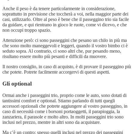
Anche il peso è da tenere particolarmente in considerazione,
soprattutto in previsione che toccherà a voi, nella maggior parte dei
casi, utilizzarlo. Oltre al peso è bene che il passeggino trio sia facile
da guidare, e qui rientrano in gioco le ruote, come vi dicevo, e che
non occupi troppo spazio.
Attenzione però: ci sono passeggini che pesano un chilo in più ma
che sono molto maneggevoli e leggeri, quando il vostro bimbo ci è
seduto sopra. Al contrario, ci sono altri che, pur pesando meno,
risultano essere molto più pesanti e difficili da muovere.
Il nostro consiglio, in caso di acquisto, è di provare il passeggino più
che potete. Potrete facilmente accorgervi di questi aspetti.
Gli optional
Ormai anche i passeggini trio, proprio come le auto, sono dotati di
tantissimi comfort e optional. Stiamo parlando di tutti quegli
accessori opzionali che potrete aggiungere al vostro passeggino, in
caso di necessità come i borsoni portaoggetti, il parapioggia, la
zanzariera, il parasole e molto altro. In molti passeggini trio sono
inclusi nel prezzo, mentre in altri sono da acquistare.
Ma c’è un contro: spesso quelli inclusi nel prezzo dei passeggini