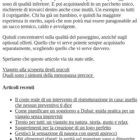
sono di qualità inferiore. E poi acquistandoli in un pacchetto unico,
rischierete di trovarci dentro anche cose inutili. Un esempio su tutti:
il coprigambe. Chi ha già un bambino, e quindi ha maggiore
esperienza in merito, saprà che non potrà mai essere paragonabile ad
un sacco termico, caldo e avvolgente.
Quindi concentratevi sulla qualità del passeggino, anziché sugli
optional offerti. Quello che vi serve potrete sempre acquistarlo
separatamente, scegliendo quello che vi serve davvero.
Speriamo che questo articolo via sia stato utile.
Viaggio alla scoperta degli oracoli
Quali sono i sintomi della menopausa precoce
Articoli recenti
Il costo reale di un intervento di ristrutturazione in casa: quello
che nessun preventivo ti dice
Come pianificare un soggiorno a Dubai: guida pratica per un
viaggio senza imprevisti
Trento per tutti: un viaggio tra natura, storia, gusto e relax
Suggerimenti per la creazione di un logo perfetto
Gestisci la sensazione di nausea con questi approcci
Miti alimentari sfatati: la verità sul mangiare sano e dimagrire