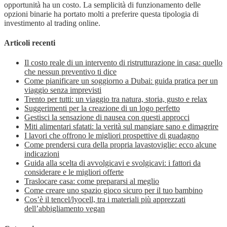
opportunità ha un costo. La semplicità di funzionamento delle
opzioni binarie ha portato molti a preferire questa tipologia di
investimento al trading online.
Articoli recenti
Il costo reale di un intervento di ristrutturazione in casa: quello
che nessun preventivo ti dice
Come pianificare un soggiorno a Dubai: guida pratica per un
viaggio senza imprevisti
Trento per tutti: un viaggio tra natura, storia, gusto e relax
Suggerimenti per la creazione di un logo perfetto
Gestisci la sensazione di nausea con questi approcci
Miti alimentari sfatati: la verità sul mangiare sano e dimagrire
I lavori che offrono le migliori prospettive di guadagno
Come prendersi cura della propria lavastoviglie: ecco alcune
indicazioni
Guida alla scelta di avvolgicavi e svolgicavi: i fattori da
considerare e le migliori offerte
Traslocare casa: come prepararsi al meglio
Come creare uno spazio gioco sicuro per il tuo bambino
Cos’è il tencel/lyocell, tra i materiali più apprezzati
dell’abbigliamento vegan