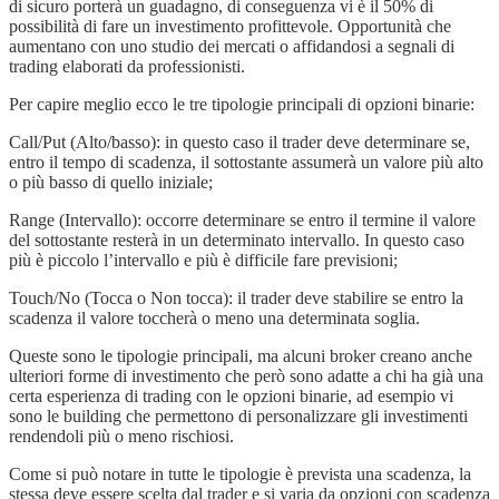
di sicuro porterà un guadagno, di conseguenza vi è il 50% di
possibilità di fare un investimento profittevole. Opportunità che
aumentano con uno studio dei mercati o affidandosi a segnali di
trading elaborati da professionisti.
Per capire meglio ecco le tre tipologie principali di opzioni binarie:
Call/Put (Alto/basso): in questo caso il trader deve determinare se,
entro il tempo di scadenza, il sottostante assumerà un valore più alto
o più basso di quello iniziale;
Range (Intervallo): occorre determinare se entro il termine il valore
del sottostante resterà in un determinato intervallo. In questo caso
più è piccolo l’intervallo e più è difficile fare previsioni;
Touch/No (Tocca o Non tocca): il trader deve stabilire se entro la
scadenza il valore toccherà o meno una determinata soglia.
Queste sono le tipologie principali, ma alcuni broker creano anche
ulteriori forme di investimento che però sono adatte a chi ha già una
certa esperienza di trading con le opzioni binarie, ad esempio vi
sono le building che permettono di personalizzare gli investimenti
rendendoli più o meno rischiosi.
Come si può notare in tutte le tipologie è prevista una scadenza, la
stessa deve essere scelta dal trader e si varia da opzioni con scadenza