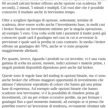
60 secondi (alcuni broker offrono anche opzioni con scadenza 30
secondi), 2 minuti, 5 minuti e multipli. Ciò vuol dire che è possibile
conoscere il risultato anche in brevissimo tempo.
Oltre a scegliere tipologia di opzione, sottostante, termine di
scadenza, deve essere scelto anche l’investimento base, in molti casi
i broker fissano un investimento minimo per la singola operazione,
ad esempio 5 euro. Una volta scelti tutti i parametri il trader potrà già
conoscere quale sarà il guadagno nel caso in cui si avverasse la
previsione e quale sarà la perdita in caso contrario. In media i broker
offrono un guadagno del 70%, anche se vi sono proposte
maggiormente allettanti.
Per quanto, invece, riguarda i prodotti su cui investire, vi è una vasta
gamma di scelta tra azioni, monete, indici azionari e materie prime, i
singoli prodotti disponibili dipendono però anche dal broker.
Queste sono le regole base del trading in opzioni binarie, ma vi sono
anche broker che offrono maggiori opportunità di investimento che
attirano l’attenzione soprattutto di coloro che hanno già una prima
base di esperienza. Ad esempio sulle opzioni binarie che hanno
scadenze non brevissime, vi è la possibilità di chiudere prima gli
investimenti, ciò sia per evitare eccessive perdite, sia per fermare i
guadagni fino a quel momento maturati, ad esempio se si pensa che
potrebbe esservi un’inversione di tendenza, ovviamente sfruttare tale