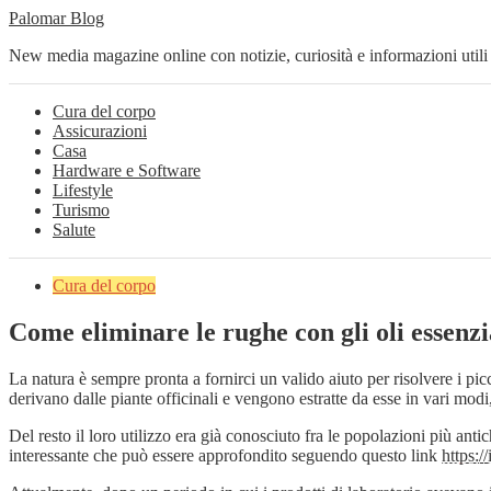
Palomar Blog
New media magazine online con notizie, curiosità e informazioni utili
Cura del corpo
Assicurazioni
Casa
Hardware e Software
Lifestyle
Turismo
Salute
Cura del corpo
Come eliminare le rughe con gli oli essenzi
La natura è sempre pronta a fornirci un valido aiuto per risolvere i picc
derivano dalle piante officinali e vengono estratte da esse in vari modi
Del resto il loro utilizzo era già conosciuto fra le popolazioni più ant
interessante che può essere approfondito seguendo questo link
https:/