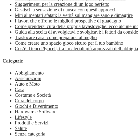
Suggerimenti per la creazione di un logo perfetto
Gestisci la sensazione di nausea con questi approcci
Miti alimentari sfatati: la verità sul mangiare sano e dimagrire
I lavori che offrono le migliori prospettive di guadagno
Come prendersi cura della propria lavastoviglie: ecco alcune in
Guida alla scelta di avvolgicavi e svolgicavi: i fattori da conside
Traslocare casa: come prepararsi al meglio
Come creare uno spazio gioco sicuro per il tuo bambino
Cos’è il tencel/lyocell, tra i materiali più apprezzati dell’abbig
Categorie
Abbigliamento
Assicurazioni
Auto e Moto
Casa
Costume e Società
Cura del corpo
Giochi e Divertimento
Hardware e Software
Lifestyle
Prodotti e Servizi
Salute
Senza categoria