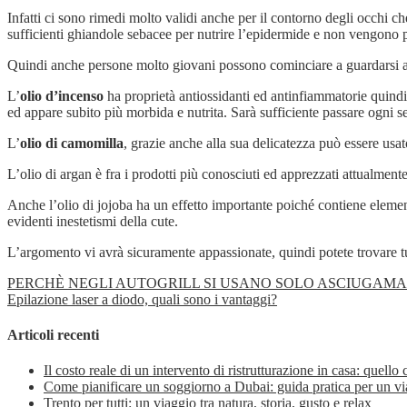
Infatti ci sono rimedi molto validi anche per il contorno degli occhi ch
sufficienti ghiandole sebacee per nutrire l’epidermide e non vengono pr
Quindi anche persone molto giovani possono cominciare a guardarsi all
L’
olio d’incenso
ha proprietà antiossidanti ed antinfiammatorie quindi si
ed appare subito più morbida e nutrita. Sarà sufficiente passare ogni 
L’
olio di camomilla
, grazie anche alla sua delicatezza può essere usato
L’olio di argan è fra i prodotti più conosciuti ed apprezzati attualment
Anche l’olio di jojoba ha un effetto importante poiché contiene element
evidenti inestetismi della cute.
L’argomento vi avrà sicuramente appassionate, quindi potete trovare t
PERCHÈ NEGLI AUTOGRILL SI USANO SOLO ASCIUGAMAN
Epilazione laser a diodo, quali sono i vantaggi?
Articoli recenti
Il costo reale di un intervento di ristrutturazione in casa: quello
Come pianificare un soggiorno a Dubai: guida pratica per un vi
Trento per tutti: un viaggio tra natura, storia, gusto e relax