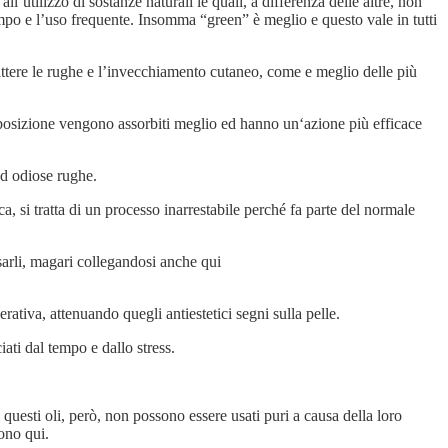
l’utilizzo di sostanze naturali le quali, a differenza delle altre, non
empo e l’uso frequente. Insomma “green” è meglio e questo vale in tutti
mbattere le rughe e l’invecchiamento cutaneo, come e meglio delle più
omposizione vengono assorbiti meglio ed hanno un‘azione più efficace
 ed odiose rughe.
ca, si tratta di un processo inarrestabile perché fa parte del normale
sarli, magari collegandosi anche qui
rativa, attenuando quegli antiestetici segni sulla pelle.
ati dal tempo e dallo stress.
questi oli, però, non possono essere usati puri a causa della loro
cono qui.