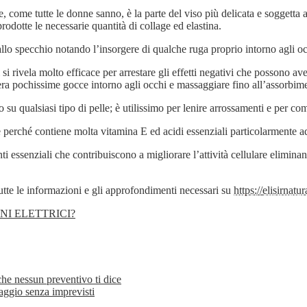
e, come tutte le donne sanno, è la parte del viso più delicata e soggetta
odotte le necessarie quantità di collage ed elastina.
o specchio notando l’insorgere di qualche ruga proprio intorno agli occh
 rivela molto efficace per arrestare gli effetti negativi che possono avere 
sera pochissime gocce intorno agli occhi e massaggiare fino all’assorbim
 su qualsiasi tipo di pelle; è utilissimo per lenire arrossamenti e per co
e perché contiene molta vitamina E ed acidi essenziali particolarmente ada
i essenziali che contribuiscono a migliorare l’attività cellulare elimina
utte le informazioni e gli approfondimenti necessari su
https://elisirnatura
I ELETTRICI?
 che nessun preventivo ti dice
aggio senza imprevisti