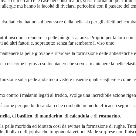
aso il mercato e le case dei consumatori, si sta ritornando per fortuna al
llergie ma hanno la facoltà di rivelarsi pericolosi con il passare del t
i risultati che hanno sul benessere della pelle sia per gli effetti nel co
contribuiscono a rendere la pelle più grassa, anzi. Proprio per la loro c
 ad altri fattori e, soprattutto senza far sembrare il viso unto.
r mantenere la pelle giovane e ritardare la formazione delle antiestetiche
age, così come il grasso sottocutaneo che serve a mantenere la pelle elasti
 funzione sulla pelle andiamo a vedere insieme quali scegliere e come u
imo contro i malanni legati al freddo, svolge una incredibile azione rigene
osì come per quello di sandalo che combatte in modo efficace i segni lasci
onella
, di
basilico
, di
mandarino
, di
calendula
e di
rosmarino
.
 pelle morbida ed idratata così da evitare la formazione di rughe. Tutti 
ello di oliva o di jojoba che fungono da vettori. Ma le sorprese non finis