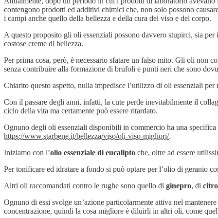
Attualmente, dopo un periodo in cui i prodotti di laboratorio avevano inv
contengono prodotti ed additivi chimici che, non solo possono causare a
i campi anche quello della bellezza e della cura del viso e del corpo.
A questo proposito gli oli essenziali possono davvero stupirci, sia per 
costose creme di bellezza.
Per prima cosa, però, è necessario sfatare un falso mito. Gli oli non 
senza contribuire alla formazione di brufoli e punti neri che sono dovuti
Chiarito questo aspetto, nulla impedisce l’utilizzo di oli essenziali pe
Con il passare degli anni, infatti, la cute perde inevitabilmente il coll
ciclo della vita ma certamente può essere ritardato.
Ognuno degli oli essenziali disponibili in commercio ha una specifica
https://www.starbene.it/bellezza/viso/oli-viso-migliori/
.
Iniziamo con l’
olio essenziale di eucalipto
che, oltre ad essere utiliss
Per tonificare ed idratare a fondo si può optare per l’olio di geranio c
Altri oli raccomandati contro le rughe sono quello di
ginepro
, di
citr
Ognuno di essi svolge un’azione particolarmente attiva nel mantenere la
concentrazione, quindi la cosa migliore è diluirli in altri oli, come qu